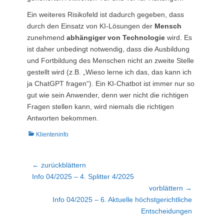
Ein weiteres Risikofeld ist dadurch gegeben, dass
durch den Einsatz von KI-Lösungen der
Mensch
zunehmend
abhängiger von Technologie
wird. Es
ist daher unbedingt notwendig, dass die Ausbildung
und Fortbildung des Menschen nicht an zweite Stelle
gestellt wird (z.B. „Wieso lerne ich das, das kann ich
ja ChatGPT fragen“). Ein KI-Chatbot ist immer nur so
gut wie sein Anwender, denn wer nicht die richtigen
Fragen stellen kann, wird niemals die richtigen
Antworten bekommen.
Kategorien
Klienteninfo
Beitragsnavigation
← zurückblättern
Vorheriger
Info 04/2025 – 4. Splitter 4/2025
Beitrag:
vorblättern →
Nächster
Info 04/2025 – 6. Aktuelle höchstgerichtliche
Beitrag:
Entscheidungen